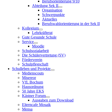
Berufsorientierung 9/10
Abteilung Sek II
Organisation
Schwerpunkte
Aktuelles
Berufswahlorientierung in der Sek II
Kollegium
Lehrkräfterat
Gute Gesunde Schule
Service
Moodle
Schulsozialarbeit
Die Schülervertretung (SV)
Förderverein
Schulpflegschaft
Schulleben und Projekte
Medienscouts
Misereor
VfL Bochum
Hausordnung
50 Jahre EKS
Kästner Forum
Ausgaben zum Download
Elterncafe Mosaik
Mensa