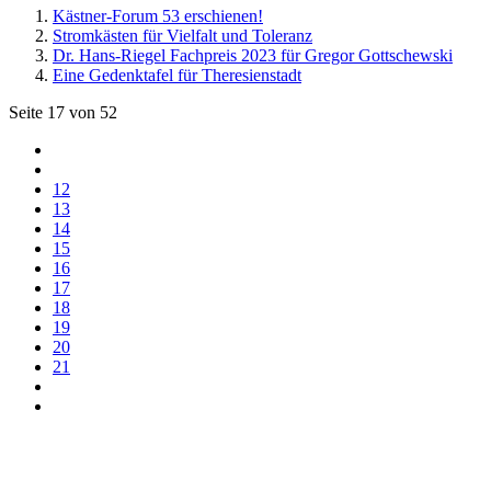
Kästner-Forum 53 erschienen!
Stromkästen für Vielfalt und Toleranz
Dr. Hans-Riegel Fachpreis 2023 für Gregor Gottschewski
Eine Gedenktafel für Theresienstadt
Seite 17 von 52
12
13
14
15
16
17
18
19
20
21