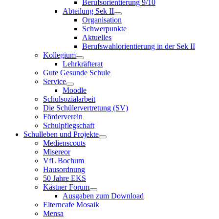
Berufsorientierung 9/10
Abteilung Sek II
Organisation
Schwerpunkte
Aktuelles
Berufswahlorientierung in der Sek II
Kollegium
Lehrkräfterat
Gute Gesunde Schule
Service
Moodle
Schulsozialarbeit
Die Schülervertretung (SV)
Förderverein
Schulpflegschaft
Schulleben und Projekte
Medienscouts
Misereor
VfL Bochum
Hausordnung
50 Jahre EKS
Kästner Forum
Ausgaben zum Download
Elterncafe Mosaik
Mensa