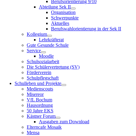
Berufsorientierung 9/10
Abteilung Sek II
Organisation
Schwerpunkte
Aktuelles
Berufswahlorientierung in der Sek II
Kollegium
Lehrkräfterat
Gute Gesunde Schule
Service
Moodle
Schulsozialarbeit
Die Schülervertretung (SV)
Förderverein
Schulpflegschaft
Schulleben und Projekte
Medienscouts
Misereor
VfL Bochum
Hausordnung
50 Jahre EKS
Kästner Forum
Ausgaben zum Download
Elterncafe Mosaik
Mensa