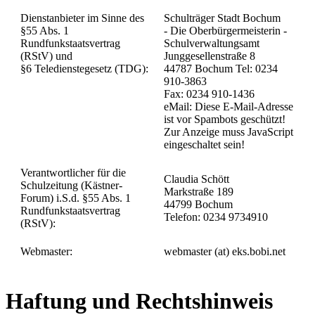
Dienstanbieter im Sinne des
Schulträger Stadt Bochum
§55 Abs. 1
- Die Oberbürgermeisterin -
Rundfunkstaatsvertrag
Schulverwaltungsamt
(RStV) und
Junggesellenstraße 8
§6 Teledienstegesetz (TDG):
44787 Bochum Tel: 0234
910-3863
Fax: 0234 910-1436
eMail:
Diese E-Mail-Adresse
ist vor Spambots geschützt!
Zur Anzeige muss JavaScript
eingeschaltet sein!
Verantwortlicher für die
Claudia Schött
Schulzeitung (Kästner-
Markstraße 189
Forum) i.S.d. §55 Abs. 1
44799 Bochum
Rundfunkstaatsvertrag
Telefon: 0234 9734910
(RStV):
Webmaster:
webmaster (at) eks.bobi.net
Haftung und Rechtshinweis