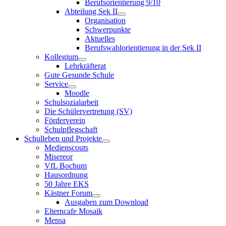
Berufsorientierung 9/10
Abteilung Sek II
Organisation
Schwerpunkte
Aktuelles
Berufswahlorientierung in der Sek II
Kollegium
Lehrkräfterat
Gute Gesunde Schule
Service
Moodle
Schulsozialarbeit
Die Schülervertretung (SV)
Förderverein
Schulpflegschaft
Schulleben und Projekte
Medienscouts
Misereor
VfL Bochum
Hausordnung
50 Jahre EKS
Kästner Forum
Ausgaben zum Download
Elterncafe Mosaik
Mensa