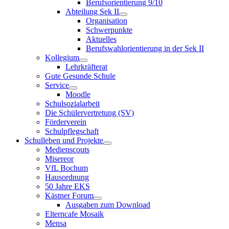
Berufsorientierung 9/10
Abteilung Sek II
Organisation
Schwerpunkte
Aktuelles
Berufswahlorientierung in der Sek II
Kollegium
Lehrkräfterat
Gute Gesunde Schule
Service
Moodle
Schulsozialarbeit
Die Schülervertretung (SV)
Förderverein
Schulpflegschaft
Schulleben und Projekte
Medienscouts
Misereor
VfL Bochum
Hausordnung
50 Jahre EKS
Kästner Forum
Ausgaben zum Download
Elterncafe Mosaik
Mensa