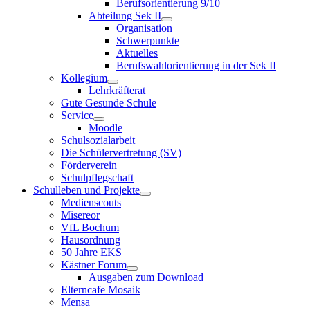
Berufsorientierung 9/10
Abteilung Sek II
Organisation
Schwerpunkte
Aktuelles
Berufswahlorientierung in der Sek II
Kollegium
Lehrkräfterat
Gute Gesunde Schule
Service
Moodle
Schulsozialarbeit
Die Schülervertretung (SV)
Förderverein
Schulpflegschaft
Schulleben und Projekte
Medienscouts
Misereor
VfL Bochum
Hausordnung
50 Jahre EKS
Kästner Forum
Ausgaben zum Download
Elterncafe Mosaik
Mensa