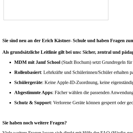
Sie sind neu an der Erich Kästner- Schule und haben Fragen z
Als grundsätzliche Leitlinie gilt bei uns: Sicher, zentral und päda
MDM mit Jamf School
(Stadt Bochum) setzt Grundregeln für 
Rollenbasiert
: Lehrkräfte und Schülerinnen/Schüler erhalten p
Schülergeräte
: Keine Apple-ID-Zuordnung, keine eigenständig
Abgestimmte Apps
: Fächer wählen die passenden Anwendung
Schutz & Support
: Verlorene Geräte können gesperrt oder geo
Sie haben noch weitere Fragen?
Viele weitere Fragen lassen sich direkt mit Hilfe der FAQ (Häufig ges