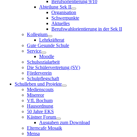
Berufsorientierung 9/10
Abteilung Sek II
Organisation
Schwerpunkte
Aktuelles
Berufswahlorientierung in der Sek II
Kollegium
Lehrkräfterat
Gute Gesunde Schule
Service
Moodle
Schulsozialarbeit
Die Schülervertretung (SV)
Förderverein
Schulpflegschaft
Schulleben und Projekte
Medienscouts
Misereor
VfL Bochum
Hausordnung
50 Jahre EKS
Kästner Forum
Ausgaben zum Download
Elterncafe Mosaik
Mensa