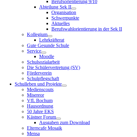
Berufsorientierung 9/10
Abteilung Sek II
Organisation
Schwerpunkte
Aktuelles
Berufswahlorientierung in der Sek II
Kollegium
Lehrkräfterat
Gute Gesunde Schule
Service
Moodle
Schulsozialarbeit
Die Schülervertretung (SV)
Förderverein
Schulpflegschaft
Schulleben und Projekte
Medienscouts
Misereor
VfL Bochum
Hausordnung
50 Jahre EKS
Kästner Forum
Ausgaben zum Download
Elterncafe Mosaik
Mensa