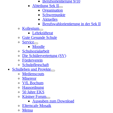
Berufsorientierung 9/10
Abteilung Sek II
Organisation
Schwerpunkte
Aktuelles
Berufswahlorientierung in der Sek II
Kollegium
Lehrkräfterat
Gute Gesunde Schule
Service
Moodle
Schulsozialarbeit
Die Schülervertretung (SV)
Förderverein
Schulpflegschaft
Schulleben und Projekte
Medienscouts
Misereor
VfL Bochum
Hausordnung
50 Jahre EKS
Kästner Forum
Ausgaben zum Download
Elterncafe Mosaik
Mensa