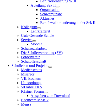
Berufsorientierung 9/10
Abteilung Sek II
Organisation
Schwerpunkte
Aktuelles
Berufswahlorientierung in der Sek II
Kollegium
Lehrkräfterat
Gute Gesunde Schule
Service
Moodle
Schulsozialarbeit
Die Schülervertretung (SV)
Förderverein
Schulpflegschaft
Schulleben und Projekte
Medienscouts
Misereor
VfL Bochum
Hausordnung
50 Jahre EKS
Kästner Forum
Ausgaben zum Download
Elterncafe Mosaik
Mensa