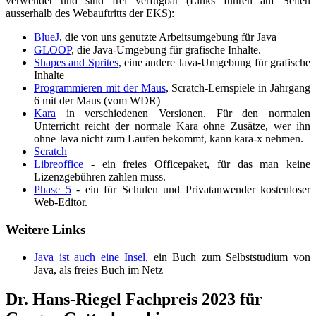
verwendet und sind frei verfügbar (Links führen auf Seiten
ausserhalb des Webauftritts der EKS):
BlueJ
, die von uns genutzte Arbeitsumgebung für Java
GLOOP
, die Java-Umgebung für grafische Inhalte.
Shapes and Sprites
, eine andere Java-Umgebung für grafische
Inhalte
Programmieren mit der Maus
, Scratch-Lernspiele in Jahrgang
6 mit der Maus (vom WDR)
Kara
in verschiedenen Versionen. Für den normalen
Unterricht reicht der normale Kara ohne Zusätze, wer ihn
ohne Java nicht zum Laufen bekommt, kann kara-x nehmen.
Scratch
Libreoffice
- ein freies Officepaket, für das man keine
Lizenzgebühren zahlen muss.
Phase 5
- ein für Schulen und Privatanwender kostenloser
Web-Editor.
Weitere Links
Java ist auch eine Insel
, ein Buch zum Selbststudium von
Java, als freies Buch im Netz
Dr. Hans-Riegel Fachpreis 2023 für