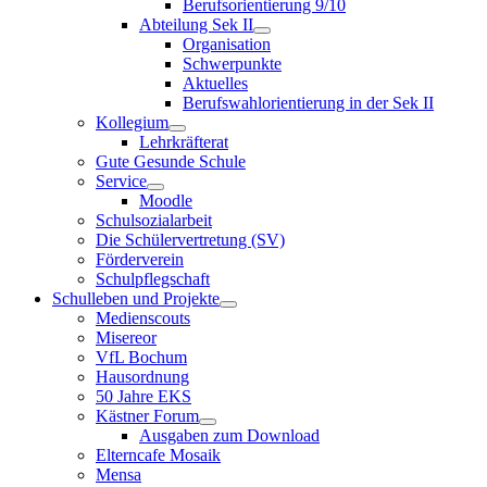
Berufsorientierung 9/10
Abteilung Sek II
Organisation
Schwerpunkte
Aktuelles
Berufswahlorientierung in der Sek II
Kollegium
Lehrkräfterat
Gute Gesunde Schule
Service
Moodle
Schulsozialarbeit
Die Schülervertretung (SV)
Förderverein
Schulpflegschaft
Schulleben und Projekte
Medienscouts
Misereor
VfL Bochum
Hausordnung
50 Jahre EKS
Kästner Forum
Ausgaben zum Download
Elterncafe Mosaik
Mensa