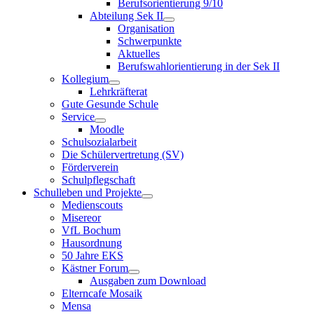
Berufsorientierung 9/10
Abteilung Sek II
Organisation
Schwerpunkte
Aktuelles
Berufswahlorientierung in der Sek II
Kollegium
Lehrkräfterat
Gute Gesunde Schule
Service
Moodle
Schulsozialarbeit
Die Schülervertretung (SV)
Förderverein
Schulpflegschaft
Schulleben und Projekte
Medienscouts
Misereor
VfL Bochum
Hausordnung
50 Jahre EKS
Kästner Forum
Ausgaben zum Download
Elterncafe Mosaik
Mensa