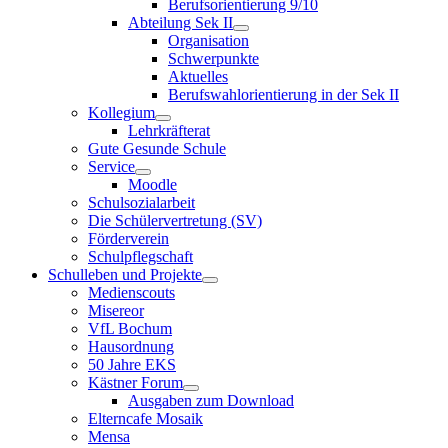
Berufsorientierung 9/10
Abteilung Sek II
Organisation
Schwerpunkte
Aktuelles
Berufswahlorientierung in der Sek II
Kollegium
Lehrkräfterat
Gute Gesunde Schule
Service
Moodle
Schulsozialarbeit
Die Schülervertretung (SV)
Förderverein
Schulpflegschaft
Schulleben und Projekte
Medienscouts
Misereor
VfL Bochum
Hausordnung
50 Jahre EKS
Kästner Forum
Ausgaben zum Download
Elterncafe Mosaik
Mensa