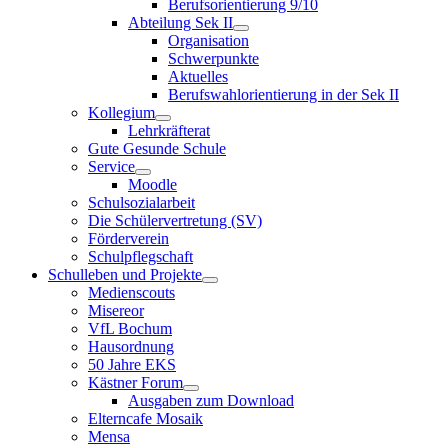
Berufsorientierung 9/10
Abteilung Sek II
Organisation
Schwerpunkte
Aktuelles
Berufswahlorientierung in der Sek II
Kollegium
Lehrkräfterat
Gute Gesunde Schule
Service
Moodle
Schulsozialarbeit
Die Schülervertretung (SV)
Förderverein
Schulpflegschaft
Schulleben und Projekte
Medienscouts
Misereor
VfL Bochum
Hausordnung
50 Jahre EKS
Kästner Forum
Ausgaben zum Download
Elterncafe Mosaik
Mensa