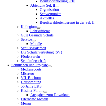
Berufsorientierung 9/10
Abteilung Sek II
Organisation
Schwerpunkte
Aktuelles
Berufswahlorientierung in der Sek II
Kollegium
Lehrkräfterat
Gute Gesunde Schule
Service
Moodle
Schulsozialarbeit
Die Schülervertretung (SV)
Förderverein
Schulpflegschaft
Schulleben und Projekte
Medienscouts
Misereor
VfL Bochum
Hausordnung
50 Jahre EKS
Kästner Forum
Ausgaben zum Download
Elterncafe Mosaik
Mensa