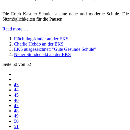
Die Erich Kästner Schule ist eine neue und moderne Schule. Die 
Sitzmöglichkeiten für die Pausen.
Read more …
Flüchtlingskinder an der EKS
Charlie Hebdo an der EKS
EKS ausgezeichnet: "Gute Gesunde Schule"
Neuer Stundentakt an der EKS
Seite 50 von 52
43
44
45
46
47
48
49
50
51