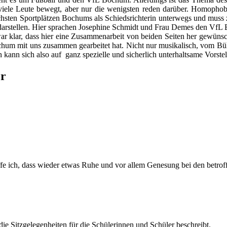
iele Leute bewegt, aber nur die wenigsten reden darüber. Homophobie 
chsten Sportplätzen Bochums als Schiedsrichterin unterwegs und muss 
al darstellen. Hier sprachen Josephine Schmidt und Frau Demes den VfL
ar klar, dass hier eine Zusammenarbeit von beiden Seiten her gewünsc
hum mit uns zusammen gearbeitet hat. Nicht nur musikalisch, vom Bühn
ann sich also auf ganz spezielle und sicherlich unterhaltsame Vorste
er
ich, dass wieder etwas Ruhe und vor allem Genesung bei den betroffe
 die Sitzgelegenheiten für die Schülerinnen und Schüler beschreibt.