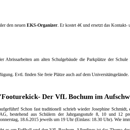
üler den neuen
EKS-Organizer
. Er kostet 4€ und ersetzt das Kontakt
r Abrissarbeiten am alten Schulgebäude die Parkplätze der Schule 
rfügung. Evtl. finden Sie freie Plätze auch auf dem Universitätsgelände.
: "Footurekick- Der VfL Bochum im Aufsch
fgeführt! Schon fast traditionell schrieb wieder Josephine Schmidt, 
G, bestehend aus Schülern der Jahrgangsstufe 8, 10 und 12 prob
Donnerstag, 18.6.2015 jeweils um 19 Uhr (Einlass: 18.30 Uhr). Wie imm
eht es um Fußball und den VfL Bochum. Allerdings ist das Thema des