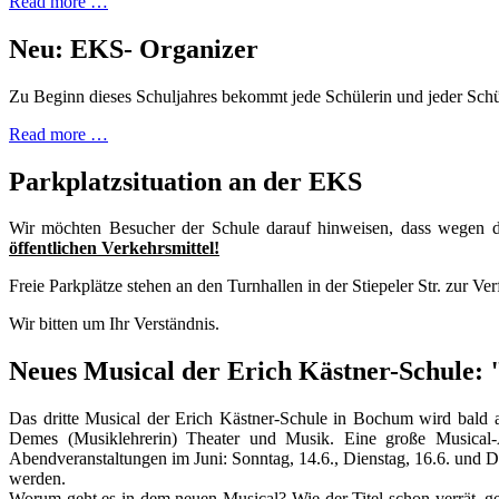
Read more …
Neu: EKS- Organizer
Zu Beginn dieses Schuljahres bekommt jede Schülerin und jeder Sch
Read more …
Parkplatzsituation an der EKS
Wir möchten Besucher der Schule darauf hinweisen, dass wegen de
öffentlichen Verkehrsmittel!
Freie Parkplätze stehen an den Turnhallen in der Stiepeler Str. zur Ve
Wir bitten um Ihr Verständnis.
Neues Musical der Erich Kästner-Schule
Das dritte Musical der Erich Kästner-Schule in Bochum wird bald au
Demes (Musiklehrerin) Theater und Musik. Eine große Musical-A
Abendveranstaltungen im Juni: Sonntag, 14.6., Dienstag, 16.6. und 
werden.
Worum geht es in dem neuen Musical? Wie der Titel schon verrät, g