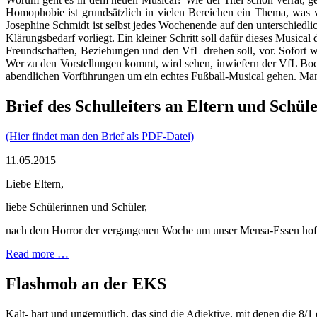
Homophobie ist grundsätzlich in vielen Bereichen ein Thema, was v
Josephine Schmidt ist selbst jedes Wochenende auf den unterschiedli
Klärungsbedarf vorliegt. Ein kleiner Schritt soll dafür dieses Music
Freundschaften, Beziehungen und den VfL drehen soll, vor. Sofort w
Wer zu den Vorstellungen kommt, wird sehen, inwiefern der VfL Boc
abendlichen Vorführungen um ein echtes Fußball-Musical gehen. Man k
Brief des Schulleiters an Eltern und Schül
(Hier findet man den Brief als PDF-Datei)
11.05.2015
Liebe Eltern,
liebe Schülerinnen und Schüler,
nach dem Horror der vergangenen Woche um unser Mensa-Essen hoffe 
Read more …
Flashmob an der EKS
Kalt- hart und ungemütlich, das sind die Adjektive, mit denen die 8/1