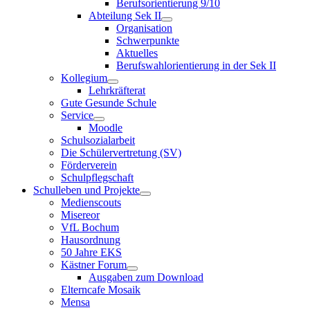
Berufsorientierung 9/10
Abteilung Sek II
Organisation
Schwerpunkte
Aktuelles
Berufswahlorientierung in der Sek II
Kollegium
Lehrkräfterat
Gute Gesunde Schule
Service
Moodle
Schulsozialarbeit
Die Schülervertretung (SV)
Förderverein
Schulpflegschaft
Schulleben und Projekte
Medienscouts
Misereor
VfL Bochum
Hausordnung
50 Jahre EKS
Kästner Forum
Ausgaben zum Download
Elterncafe Mosaik
Mensa