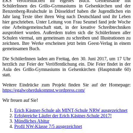
EKS veröffentlichen ihr eigenes Buch. Gemeinsame mit
SchülerInnen des Grillo-Gymnasiums in Gelsenkirchen und der
Benzenberg-Realschule in Düsseldorf haben die Jugendlichen ein
Jahr lang Texte über ihren Weg nach Deutschland und ihr Leben
hier geschrieben. Unter Leitung von Frau Seumel fand jede Woche
eine Arbeitsgemeinschaft statt, in der kreative Schreibtechniken
ausprobiert wurden. Außerdem trafen sich die SchülerInnen aller
Schulen viermal, um gemeinsam zu schreiben und Illustrationen zu
zeichnen. Ihre Werke erscheinen jetzt beim Geest-Verlag in einem
gemeinsamen Buch.
Die SchülerInnen laden am Freitag, den 30. Juni 2017, um 17 Uhr
herzlich zur Feier der Veröffentlichung ein. Die Feier findet in der
Aula des Grillo-Gymnasiums in Gelsenkirchen (Hauptstraße 60)
statt.
Weitere Eindrücke zum Projekt finden Sie auf der Homepage:
https://egalwoherdukommst.wordpress.com/
Wir freuen auf Sie!
Erich Kästner-Schule als MINT-Schule NRW ausgezeichnet
Erfolgreiche Läufer der Erich Kästner-Schule 2017!
Mündliches Abitur
Profil NW-Klasse 7/5 ausgezeichnet