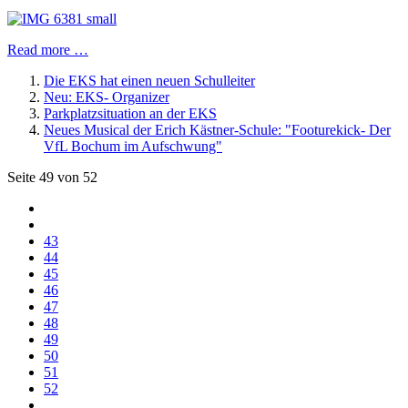
Read more …
Die EKS hat einen neuen Schulleiter
Neu: EKS- Organizer
Parkplatzsituation an der EKS
Neues Musical der Erich Kästner-Schule: "Footurekick- Der
VfL Bochum im Aufschwung"
Seite 49 von 52
43
44
45
46
47
48
49
50
51
52