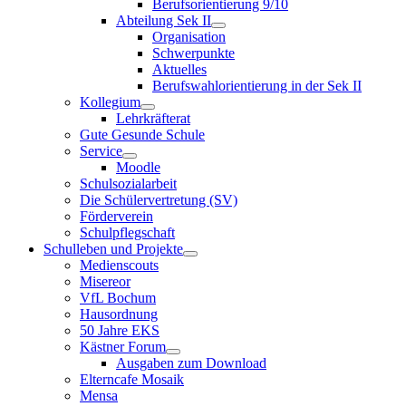
Berufsorientierung 9/10
Abteilung Sek II
Organisation
Schwerpunkte
Aktuelles
Berufswahlorientierung in der Sek II
Kollegium
Lehrkräfterat
Gute Gesunde Schule
Service
Moodle
Schulsozialarbeit
Die Schülervertretung (SV)
Förderverein
Schulpflegschaft
Schulleben und Projekte
Medienscouts
Misereor
VfL Bochum
Hausordnung
50 Jahre EKS
Kästner Forum
Ausgaben zum Download
Elterncafe Mosaik
Mensa