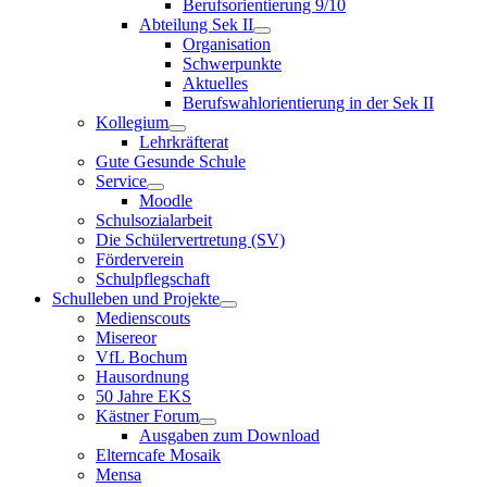
Berufsorientierung 9/10
Abteilung Sek II
Organisation
Schwerpunkte
Aktuelles
Berufswahlorientierung in der Sek II
Kollegium
Lehrkräfterat
Gute Gesunde Schule
Service
Moodle
Schulsozialarbeit
Die Schülervertretung (SV)
Förderverein
Schulpflegschaft
Schulleben und Projekte
Medienscouts
Misereor
VfL Bochum
Hausordnung
50 Jahre EKS
Kästner Forum
Ausgaben zum Download
Elterncafe Mosaik
Mensa