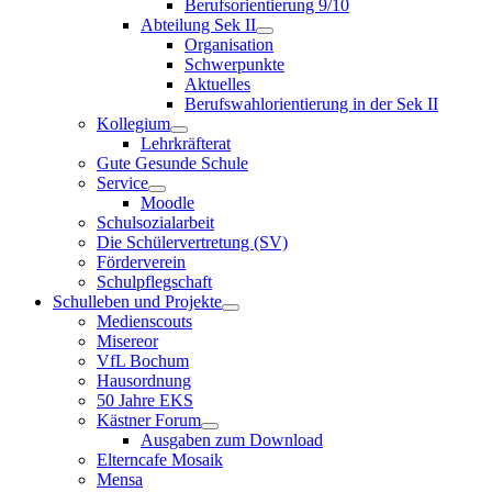
Berufsorientierung 9/10
Abteilung Sek II
Organisation
Schwerpunkte
Aktuelles
Berufswahlorientierung in der Sek II
Kollegium
Lehrkräfterat
Gute Gesunde Schule
Service
Moodle
Schulsozialarbeit
Die Schülervertretung (SV)
Förderverein
Schulpflegschaft
Schulleben und Projekte
Medienscouts
Misereor
VfL Bochum
Hausordnung
50 Jahre EKS
Kästner Forum
Ausgaben zum Download
Elterncafe Mosaik
Mensa